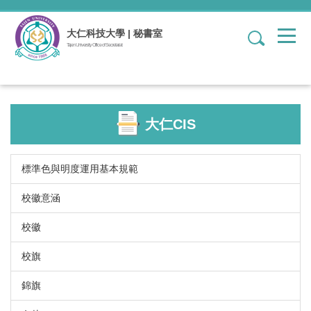
跳
到
大仁科技大學 | 秘書室
1
主
Tajen University Office of Secretariat
要
內
容
區
大仁CIS
標準色與明度運用基本規範
校徽意涵
校徽
校旗
錦旗