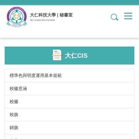
跳
到
大仁科技大學 | 秘書室
1
主
Tajen University Office of Secretariat
要
內
容
區
大仁CIS
標準色與明度運用基本規範
校徽意涵
校徽
校旗
錦旗