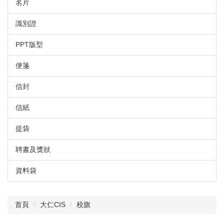
名片
識別證
PPT版型
便箋
信封
信紙
提袋
聘書及獎狀
資料袋
首頁
大仁CIS
校旗