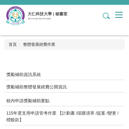
跳
到
大仁科技大學 | 秘書室
1
主
Tajen University Office of Secretariat
要
內
容
區
首頁
整體發展經費作業
獎勵補助資訊系統
獎勵補助整體發展經費公開資訊
校內申請獎勵補助要點
115年度支用申請管考作業 【計劃書 /採購清單 /提案 /變更 /
標餘款】