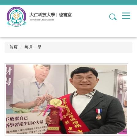
跳
到
大仁科技大學 | 秘書室
1
主
Tajen University Office of Secretariat
要
內
容
區
首頁
每月一星