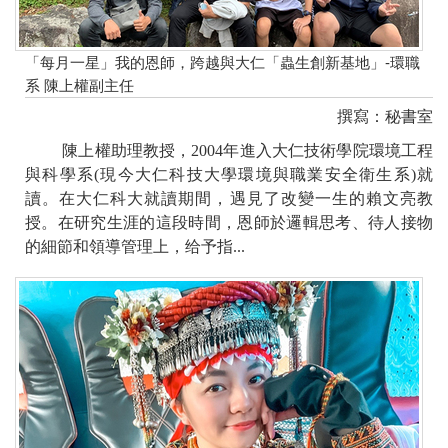
「每月一星」我的恩師，跨越與大仁「蟲生創新基地」-環職
系 陳上權副主任
撰寫：秘書室
陳上權助理教授，
2004
年進入大仁技術學院環境工程
與科學系
(
現今大仁科技大學環境與職業安全衛生系
)
就
讀。在大仁科大就讀期間，遇見了改變一生的賴文亮教
授。在研究生涯的這段時間，恩師於邏輯思考、待人接物
的細節和領導管理上，给予指...