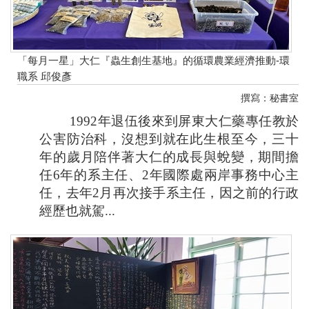
「每月一星」大仁『蟲生創生基地』的循環農業經濟推動-環
職系 邱俊彥
撰寫：秘書室
1992
年退伍後來到屏東大仁藥專任教於
公害防治科
，
沒想到就在此生根至今
，
三十
年的歲月陪伴著大仁的成長與蛻變
，
期間擔
任
6
年的系主任
、
2
年國際處兩岸事務中心主
任
，
去年
2
月再次接手系主任
，
因之前的行政
經歷也就駕...