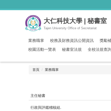
跳
到
主
大仁科技大學 | 秘書室
要
內
Tajen University Office of Secretariat
容
區
業務職掌
校務及財務資訊公開資訊
獎勵
校園活動一覽表
秘書室法規
全校法規查
首頁
業務職掌
主任秘書
行政與評鑑稽核組.