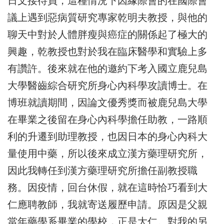
日文接待員，這種情況下因緣際會的在國際會
議上遇到惡病質研究專家乾明夫教授，與他的
聊天中對於人體胖瘦與癌症的關係起了極大的
興趣，乾教授也對於我在臨床醫學和實驗上多
有讚許。後來就在他的邀約下考入國立鹿兒島
大學醫齒綜合研究所身心內科學攻讀博士。在
博班就讀期間，因論文優秀獎而被鹿兒島大學
在畢業之後留在身心內科學擔任助教，一路順
利的升遷到助理教授，也因日本的身心內科大
量使用中藥，所以後來成立漢方藥理研究所，
因此我轉任到漢方藥理研究所擔任副教授職
務。因疫情，回台休假，就在這時恰巧看到大
仁應聘教師，我就寄送履歷申請。原因是父親
當年藥學系畢業的學校，正是大仁。對我的另