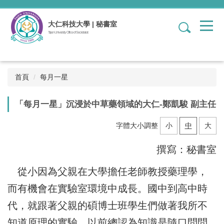
跳
到
大仁科技大學 | 秘書室
1
主
Tajen University Office of Secretariat
要
內
容
區
首頁
每月一星
「每月一星」沉浸於中草藥領域的大仁-鄭凱駿 副主任
字體大小調整
小
中
大
撰寫：秘書室
從小因為父親在大學擔任老師教授藥理學，
而有機會在實驗室環境中成長。國中到高中時
代，就跟著父親的碩博士班學生們做著我所不
知道原理的實驗。以前總認為知識是隨口問問